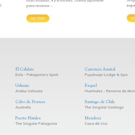
todo incluido, 4 y 8 noches. Oferta diponible
0
exper
para reserva ...
El Calafate
Carretera Austral
Eolo - Patagonia's Spirit
Puyuhuapi Lodge & Spa
Ushuaia
Esquel
Arakur Ushuaia
Huemules - Reserva de Mo
Cabo de Hornos
Santiago de Chile
Australis
The Singular Santiago
Puerto Natales
Mendoza
The Singular Patagonia
Casa de Uco