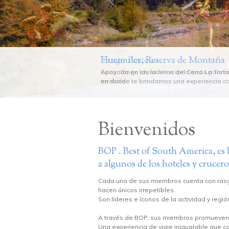
Huemules, Reserva de Montaña
Huemules, Reserva de Montaña
Apoyada en las laderas del Cerro La Tort
Apoyada en las laderas del Cerro La Tort
en donde te brindamos una experiencia com
en donde te brindamos una experiencia com
Bienvenidos
BOP . Best of South America, es 
a algunos de los hoteles y crucer
Cada uno de sus miembros cuenta con rasgos
hacen únicos irrepetibles.
Son líderes e íconos de la actividad y regi
A través de BOP, sus miembros promueven en
Una experiencia de viaje inigualable que c