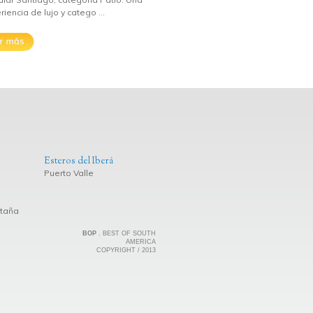
iencia de lujo y catego ...
Esteros del Iberá
Puerto Valle
ntaña
BOP
. BEST OF SOUTH
AMERICA
COPYRIGHT / 2013