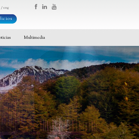
p /
eng
icios
ticias
Multimedia