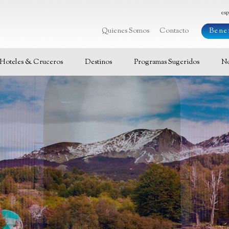
es
Quienes Somos
Contacto
Benef
Hoteles & Cruceros
Destinos
Programas Sugeridos
No