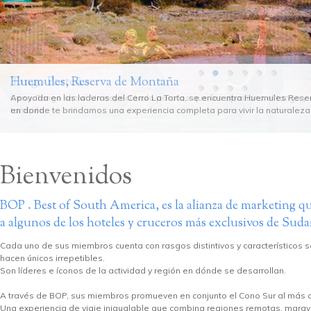
Huemules, Reserva de Montaña
Tango Porteño
Apoyada en las laderas del Cerro La Torta, se encuentra Huemules Rese
Cena, Tango show. Un espectáculo para los que les apasiona el tango y a
en donde te brindamos una experiencia completa para vivir la naturaleza
también.
Bienvenidos
BOP . Best of South America, es la alianza de marketing q
a algunos de los hoteles y cruceros más exclusivos de Sud
Cada uno de sus miembros cuenta con rasgos distintivos y característicos 
hacen únicos irrepetibles.
Son líderes e íconos de la actividad y región en dónde se desarrollan.
A través de BOP, sus miembros promueven en conjunto el Cono Sur al más al
Una experiencia de viaje inigualable que combina regiones remotas, maravil